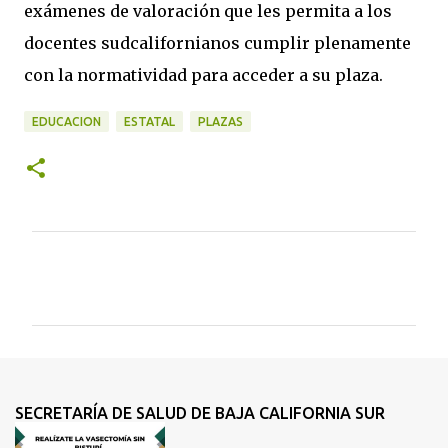
exámenes de valoración que les permita a los
docentes sudcalifornianos cumplir plenamente
con la normatividad para acceder a su plaza.
EDUCACION
ESTATAL
PLAZAS
C
o
m
e
n
t
SECRETARÍA DE SALUD DE BAJA CALIFORNIA SUR
a