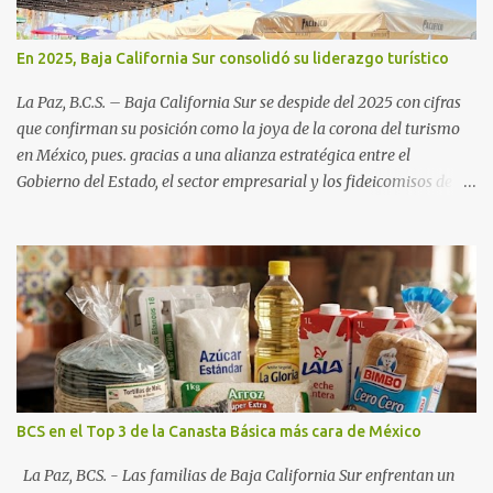
En 2025, Baja California Sur consolidó su liderazgo turístico
La Paz, B.C.S. – Baja California Sur se despide del 2025 con cifras
que confirman su posición como la joya de la corona del turismo
en México, pues. gracias a una alianza estratégica entre el
Gobierno del Estado, el sector empresarial y los fideicomisos de
promoción, la entidad proyecta un cierre de año marcado por una
ocupación hotelera robusta, una conectividad aérea en ascenso y
una derrama económica sin precedentes. Las proyecciones para
este periodo vacacional son optimistas, con un promedio estatal
que supera el 70% . Sin embargo, la sorpresa del año la ha dado el
norte del estado. Comondú encabeza las expectativas con un
impresionante 89% de ocupación, impulsado por el interés
creciente en el turismo de naturaleza. Le siguen destinos
consolidados y emergentes: Los Cabos: 72% promedio (esperando
BCS en el Top 3 de la Canasta Básica más cara de México
picos del 79% en Año Nuevo). La Paz: 66%. Loreto: 58%. Mulegé:
54%. "Estamos viendo un fenómeno de diversificación. Ya no solo
La Paz, BCS. - Las familias de Baja California Sur enfrentan un