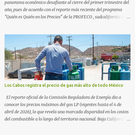
vienen por el lujo de Los Cabos, sino por la aut...
panorama económico desafiante al cierre del primer trimestre del
año, pues de acuerdo con el reporte más reciente del programa
"Quién es Quién en los Precios" de la PROFECO , sudcalifornia se
consolidó como la tercera entidad con el costo de vida más elevado
en cuanto a productos de primera necesidad a nivel nacional. Los
datos correspondientes al cierre de marzo y la primera semana de
abril revelan que adquirir el paquete de los 24 productos
esenciales alcanzó un precio de 942.50 pesos en la ciudad de La Paz
. Este monto fue detectado específicamente en el establecimiento
Bodega Aurrera ubicado en el fraccionamiento Camino Real,
superando la barrera de los 910 pesos establecida como meta por
el gobierno federal en el Paquete Contra la Inflación y la Carestía
Los Cabos registra el precio de gas más alto de todo México
(PACIC). Dentro del análisis por zonas geográficas, la entidad se
ubica en la región Centro-Norte , que comparte con estados como
El reporte oficial de la Comisión Reguladora de Energía dio a
Aguascaliente...
conocer los precios máximos del gas LP (vigentes hasta el 4 de
abril de 2026), lo que revela una marcada disparidad en los costos
del combustible a lo largo del territorio nacional. Baja California
Sur registra las tarifas más elevadas del país, contrastando
drásticamente con los precios reportados en el norte y sur de la