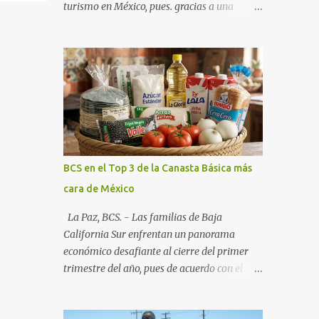
turismo en México, pues. gracias a una
alianza estratégica entre el Gobierno del
Estado, el sector empresarial y los
fideicomisos de promoción, la entidad
proyecta un cierre de año marcado por una
ocupación hotelera robusta, una
conectividad aérea en ascenso y una
derrama económica sin precedentes. Las
proyecciones para este periodo vacacional
son optimistas, con un promedio estatal que
BCS en el Top 3 de la Canasta Básica más
supera el 70% . Sin embargo, la sorpresa del
cara de México
año la ha dado el norte del estado. Comondú
encabeza las expectativas con un
La Paz, BCS. - Las familias de Baja
impresionante 89% de ocupación,
California Sur enfrentan un panorama
impulsado por el interés creciente en el
económico desafiante al cierre del primer
turismo de naturaleza. Le siguen destinos
trimestre del año, pues de acuerdo con el
consolidados y emergentes: Los Cabos: 72%
reporte más reciente del programa "Quién
promedio (esperando picos del 79% en Año
es Quién en los Precios" de la PROFECO ,
Nuevo). La Paz: 66%. Loreto: 58%. Mulegé: