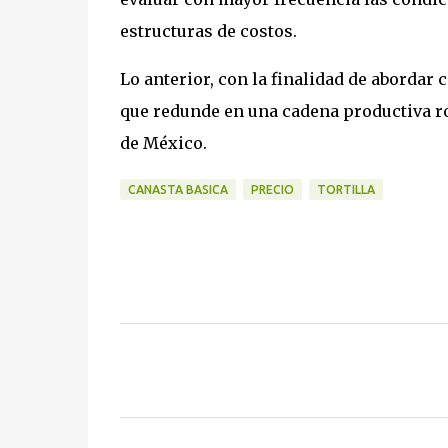
estructuras de costos.
Lo anterior, con la finalidad de abordar c
que redunde en una cadena productiva rob
de México.
CANASTA BASICA
PRECIO
TORTILLA
C
o
m
e