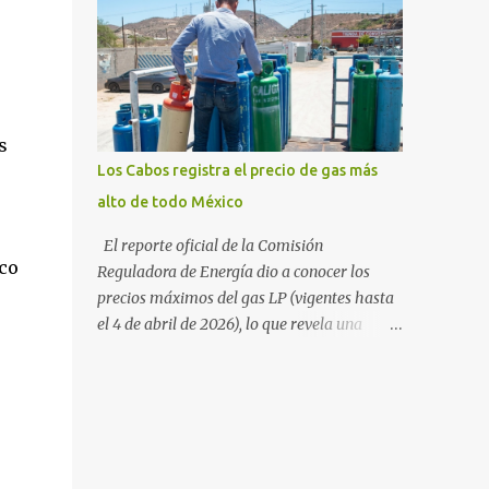
sudcalifornia se consolidó como la tercera
54%. "Estamos viendo un fenómeno de
entidad con el costo de vida más elevado en
diversificación. Ya no solo vienen por el lujo
cuanto a productos de primera necesidad a
de Los Cabos, sino por la aut...
nivel nacional. Los datos correspondientes al
cierre de marzo y la primera semana de
abril revelan que adquirir el paquete de los
s
24 productos esenciales alcanzó un precio de
Los Cabos registra el precio de gas más
942.50 pesos en la ciudad de La Paz . Este
alto de todo México
monto fue detectado específicamente en el
establecimiento Bodega Aurrera ubicado en
El reporte oficial de la Comisión
el fraccionamiento Camino Real, superando
co
Reguladora de Energía dio a conocer los
la barrera de los 910 pesos establecida como
precios máximos del gas LP (vigentes hasta
meta por el gobierno federal en el Paquete
el 4 de abril de 2026), lo que revela una
Contra la Inflación y la Carestía (PACIC).
marcada disparidad en los costos del
Dentro del análisis por zonas geográficas, la
combustible a lo largo del territorio
entidad se ubica en la región Centro-Norte ,
nacional. Baja California Sur registra las
que comparte con estados como
tarifas más elevadas del país, contrastando
Aguascaliente...
drásticamente con los precios reportados en
el norte y sur de la República. De acuerdo