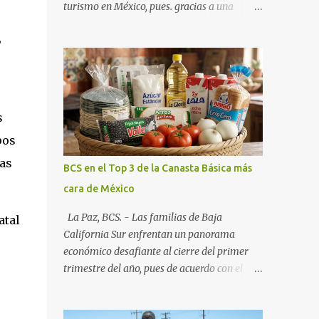
turismo en México, pues. gracias a una
alianza estratégica entre el Gobierno del
,
Estado, el sector empresarial y los
fideicomisos de promoción, la entidad
proyecta un cierre de año marcado por una
ocupación hotelera robusta, una
conectividad aérea en ascenso y una
s
derrama económica sin precedentes. Las
pos
proyecciones para este periodo vacacional
son optimistas, con un promedio estatal que
cas
BCS en el Top 3 de la Canasta Básica más
supera el 70% . Sin embargo, la sorpresa del
cara de México
año la ha dado el norte del estado. Comondú
encabeza las expectativas con un
La Paz, BCS. - Las familias de Baja
atal
impresionante 89% de ocupación,
California Sur enfrentan un panorama
impulsado por el interés creciente en el
económico desafiante al cierre del primer
turismo de naturaleza. Le siguen destinos
trimestre del año, pues de acuerdo con el
consolidados y emergentes: Los Cabos: 72%
reporte más reciente del programa "Quién
promedio (esperando picos del 79% en Año
es Quién en los Precios" de la PROFECO ,
Nuevo). La Paz: 66%. Loreto: 58%. Mulegé: